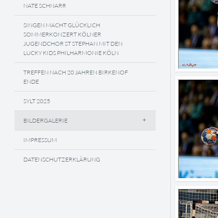
NATE SCHNARR
SINGEN MACHT GLÜCKLICH
SOMMERKONZERT KÖLNER
JUGENDCHOR ST STEPHAN MIT DEN
LUCKY KIDS PHILHARMONIE KÖLN
TREFFEN NACH 20 JAHREN BIRKENOF
ENDE
SYLT 2025
BILDERGALERIE
IMPRESSUM
DATENSCHUTZERKLÄRUNG