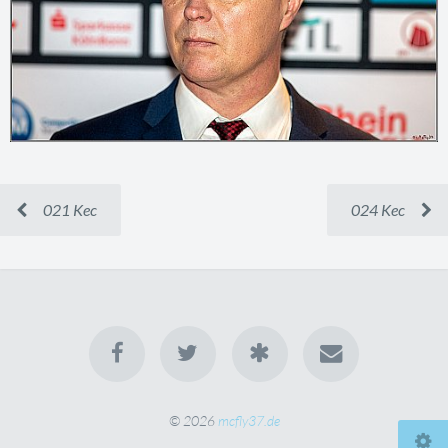
021 Kec
024 Kec
© 2026
mcfly37.de