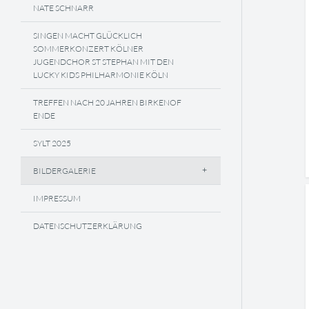
NATE SCHNARR
SINGEN MACHT GLÜCKLICH
SOMMERKONZERT KÖLNER
JUGENDCHOR ST STEPHAN MIT DEN
LUCKY KIDS PHILHARMONIE KÖLN
TREFFEN NACH 20 JAHREN BIRKENOF
ENDE
SYLT 2025
BILDERGALERIE
IMPRESSUM
DATENSCHUTZERKLÄRUNG