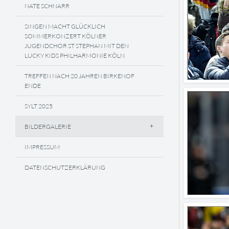
NATE SCHNARR
SINGEN MACHT GLÜCKLICH
SOMMERKONZERT KÖLNER
JUGENDCHOR ST STEPHAN MIT DEN
LUCKY KIDS PHILHARMONIE KÖLN
TREFFEN NACH 20 JAHREN BIRKENOF
ENDE
SYLT 2025
BILDERGALERIE
IMPRESSUM
DATENSCHUTZERKLÄRUNG